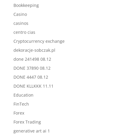
Bookkeeping
Casino
casinos
centro cias
Cryptocurrency exchange
dekoracje-sobczak.pl
done 241498 08.12
DONE 37890 08.12
DONE 4447 08.12
DONE KLLKKK 11.11
Education
FinTech
Forex
Forex Trading
generative art ai 1