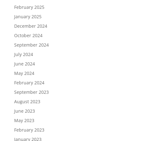
February 2025
January 2025
December 2024
October 2024
September 2024
July 2024
June 2024
May 2024
February 2024
September 2023
August 2023
June 2023
May 2023
February 2023
January 2023