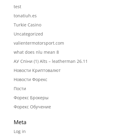
test
tonatiuh.es
Turkie Casino
Uncategorized
valientermotorsport.com
what does nlu mean 8
АУ Спіни (1) Alts – leatherman 26.11
Новости Криптовалют
Новости Форекс
Пости
Форекс Брокеры
Форекс Обучение
Meta
Log in