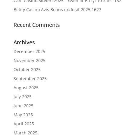
Canl Casino Siteleri 2025 – Gvenilir En iyi 10 Site.1132
Betify Casino Avis Bonus exclusif 2025.1627
Recent Comments
Archives
December 2025
November 2025
October 2025
September 2025
August 2025
July 2025
June 2025
May 2025
April 2025
March 2025