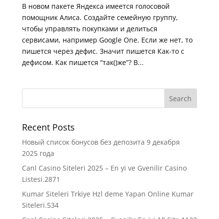
В новом пакете Яндекса имеется голосовой
помощник Алиса. Создайте семейную группу,
чтобы управлять покупками и делиться
сервисами, например Google One. Если же нет, то
пишется через дефис. Значит пишется Как-то с
дефисом. Как пишется “так()же”? В...
Recent Posts
Новый список бонусов без депозита 9 декабря
2025 года
Canl Casino Siteleri 2025 – En yi ve Gvenilir Casino
Listesi.2871
Kumar Siteleri Trkiye Hzl deme Yapan Online Kumar
Siteleri.534