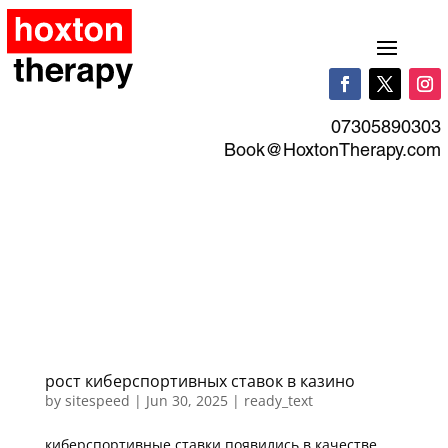
07305890303
Book@HoxtonTherapy.com
рост киберспортивных ставок в казино
by
sitespeed
|
Jun 30, 2025
|
ready_text
киберспортивные ставки появились в качестве