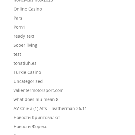
Online Casino
Pars
Porn1
ready_text
Sober living
test
tonatiuh.es
Turkie Casino
Uncategorized
valientermotorsport.com
what does nlu mean 8
АУ Спіни (1) Alts – leatherman 26.11
Новости Криптовалют
Новости Форекс