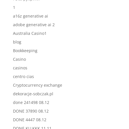
1
a16z generative ai
adobe generative ai 2
Australia Casino1
blog
Bookkeeping
Casino
casinos
centro cias
Cryptocurrency exchange
dekoracje-sobczak.pl
done 241498 08.12
DONE 37890 08.12
DONE 4447 08.12
DONE KLLKKK 11.11