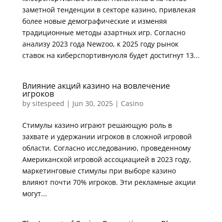
заметной тенденции в секторе казино, привлекая
более новые демографические и изменяя
традиционные методы азартных игр. Согласно
анализу 2023 года Newzoo, к 2025 году рынок
ставок на киберспортивнуюля будет достигнут 13...
Влияние акций казино на вовлечение
игроков
by
sitespeed
|
Jun 30, 2025
|
Casino
Стимулы казино играют решающую роль в
захвате и удержании игроков в сложной игровой
области. Согласно исследованию, проведенному
Американской игровой ассоциацией в 2023 году,
маркетинговые стимулы при выборе казино
влияют почти 70% игроков. Эти рекламные акции
могут...