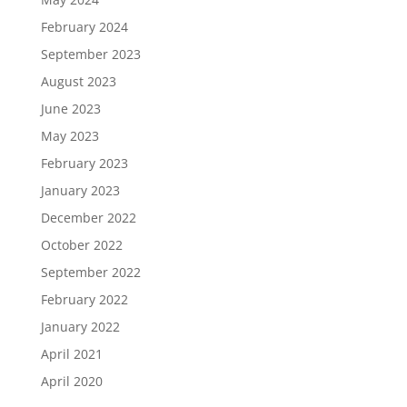
February 2024
September 2023
August 2023
June 2023
May 2023
February 2023
January 2023
December 2022
October 2022
September 2022
February 2022
January 2022
April 2021
April 2020