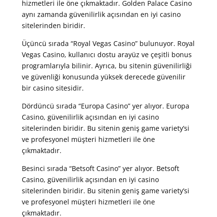
hizmetleri ile öne çıkmaktadır. Golden Palace Casino
aynı zamanda güvenilirlik açısından en iyi casino
sitelerinden biridir.
Üçüncü sırada “Royal Vegas Casino” bulunuyor. Royal
Vegas Casino, kullanıcı dostu arayüz ve çeşitli bonus
programlarıyla bilinir. Ayrıca, bu sitenin güvenilirliği
ve güvenliği konusunda yüksek derecede güvenilir
bir casino sitesidir.
Dördüncü sırada “Europa Casino” yer alıyor. Europa
Casino, güvenilirlik açısından en iyi casino
sitelerinden biridir. Bu sitenin geniş game variety’si
ve profesyonel müşteri hizmetleri ile öne
çıkmaktadır.
Besinci sırada “Betsoft Casino” yer alıyor. Betsoft
Casino, güvenilirlik açısından en iyi casino
sitelerinden biridir. Bu sitenin geniş game variety’si
ve profesyonel müşteri hizmetleri ile öne
çıkmaktadır.