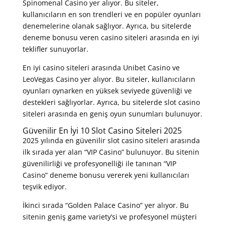
Spinomenal Casino yer alıyor. Bu siteler,
kullanıcıların en son trendleri ve en popüler oyunları
denemelerine olanak sağlıyor. Ayrıca, bu sitelerde
deneme bonusu veren casino siteleri arasında en iyi
teklifler sunuyorlar.
En iyi casino siteleri arasında Unibet Casino ve
LeoVegas Casino yer alıyor. Bu siteler, kullanıcıların
oyunları oynarken en yüksek seviyede güvenliği ve
destekleri sağlıyorlar. Ayrıca, bu sitelerde slot casino
siteleri arasında en geniş oyun sunumları bulunuyor.
Güvenilir En İyi 10 Slot Casino Siteleri 2025
2025 yılında en güvenilir slot casino siteleri arasında
ilk sırada yer alan “VIP Casino” bulunuyor. Bu sitenin
güvenilirliği ve profesyonelliği ile tanınan “VIP
Casino” deneme bonusu vererek yeni kullanıcıları
teşvik ediyor.
İkinci sırada “Golden Palace Casino” yer alıyor. Bu
sitenin geniş game variety’si ve profesyonel müşteri