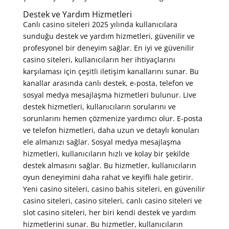
Destek ve Yardım Hizmetleri
Canlı casino siteleri 2025 yılında kullanıcılara
sunduğu destek ve yardım hizmetleri, güvenilir ve
profesyonel bir deneyim sağlar. En iyi ve güvenilir
casino siteleri, kullanıcıların her ihtiyaçlarını
karşılaması için çeşitli iletişim kanallarını sunar. Bu
kanallar arasında canlı destek, e-posta, telefon ve
sosyal medya mesajlaşma hizmetleri bulunur. Live
destek hizmetleri, kullanıcıların sorularını ve
sorunlarını hemen çözmenize yardımcı olur. E-posta
ve telefon hizmetleri, daha uzun ve detaylı konuları
ele almanızı sağlar. Sosyal medya mesajlaşma
hizmetleri, kullanıcıların hızlı ve kolay bir şekilde
destek almasını sağlar. Bu hizmetler, kullanıcıların
oyun deneyimini daha rahat ve keyifli hale getirir.
Yeni casino siteleri, casino bahis siteleri, en güvenilir
casino siteleri, casino siteleri, canlı casino siteleri ve
slot casino siteleri, her biri kendi destek ve yardım
hizmetlerini sunar. Bu hizmetler, kullanıcıların