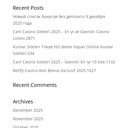
Recent Posts
Новый список бонусов без депозита 9 декабря
2025 года
Canl Casino Siteleri 2025 – En yi ve Gvenilir Casino
Listesi.2871
Kumar Siteleri Trkiye Hzl deme Yapan Online Kumar
Siteleri.534
Canl Casino Siteleri 2025 – Gvenilir En iyi 10 Site.1132
Betify Casino Avis Bonus exclusif 2025.1627
Recent Comments
Archives
December 2025
November 2025
October 2025