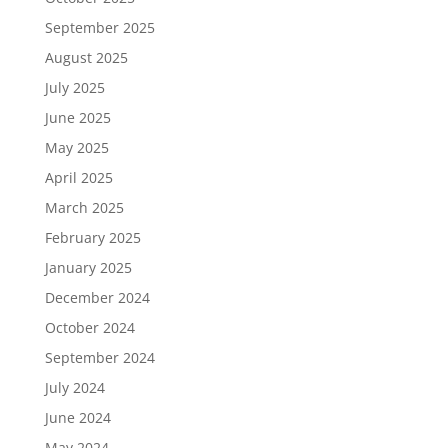
September 2025
August 2025
July 2025
June 2025
May 2025
April 2025
March 2025
February 2025
January 2025
December 2024
October 2024
September 2024
July 2024
June 2024
May 2024