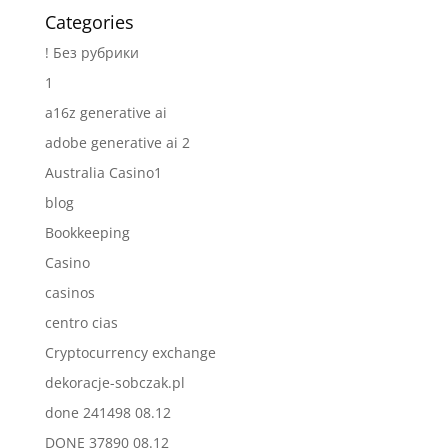
Categories
! Без рубрики
1
a16z generative ai
adobe generative ai 2
Australia Casino1
blog
Bookkeeping
Casino
casinos
centro cias
Cryptocurrency exchange
dekoracje-sobczak.pl
done 241498 08.12
DONE 37890 08.12