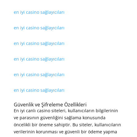
en iyi casino sağlayıcıları
en iyi casino sağlayıcıları
en iyi casino sağlayıcıları
en iyi casino sağlayıcıları
en iyi casino sağlayıcıları
en iyi casino sağlayıcıları
Güvenlik ve Şifreleme Özellikleri
En iyi canlı casino siteleri, kullanıcıların bilgilerinin
ve parasının güvenliğini sağlama konusunda
öncelikli bir öneme sahiptir. Bu siteler, kullanıcıların
verilerinin korunması ve güvenli bir ödeme yapma