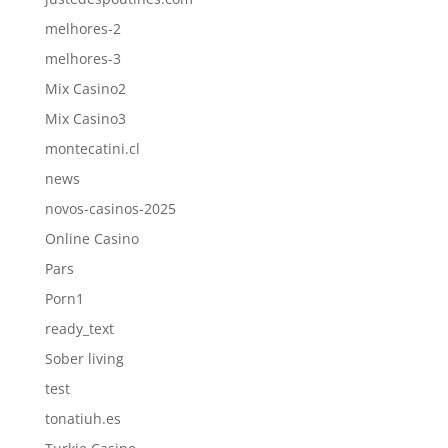
melhores-2
melhores-3
Mix Casino2
Mix Casino3
montecatini.cl
news
novos-casinos-2025
Online Casino
Pars
Porn1
ready_text
Sober living
test
tonatiuh.es