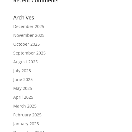
Recent Comments
Archives
December 2025
November 2025
October 2025
September 2025
August 2025
July 2025
June 2025
May 2025
April 2025
March 2025
February 2025
January 2025