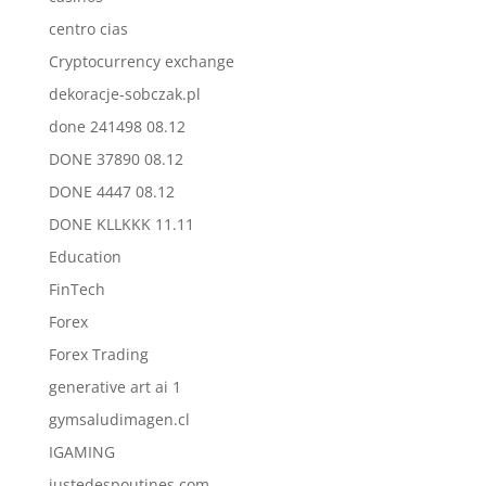
centro cias
Cryptocurrency exchange
dekoracje-sobczak.pl
done 241498 08.12
DONE 37890 08.12
DONE 4447 08.12
DONE KLLKKK 11.11
Education
FinTech
Forex
Forex Trading
generative art ai 1
gymsaludimagen.cl
IGAMING
justedespoutines.com