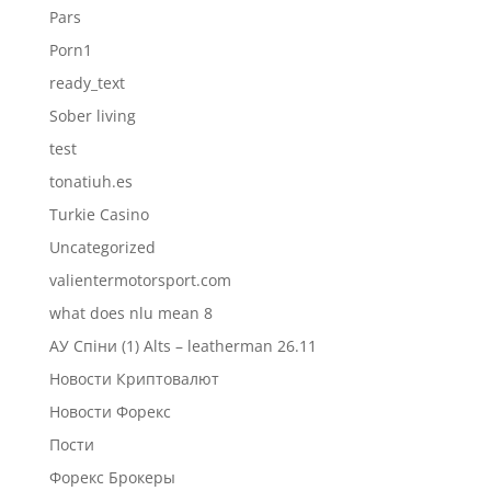
Pars
Porn1
ready_text
Sober living
test
tonatiuh.es
Turkie Casino
Uncategorized
valientermotorsport.com
what does nlu mean 8
АУ Спіни (1) Alts – leatherman 26.11
Новости Криптовалют
Новости Форекс
Пости
Форекс Брокеры