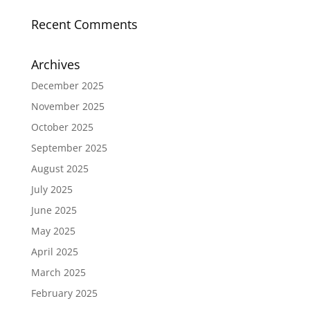
Recent Comments
Archives
December 2025
November 2025
October 2025
September 2025
August 2025
July 2025
June 2025
May 2025
April 2025
March 2025
February 2025