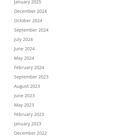
January 2025
December 2024
October 2024
September 2024
July 2024
June 2024
May 2024
February 2024
September 2023
August 2023
June 2023
May 2023
February 2023
January 2023
December 2022