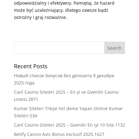
odpowiedzialny i efektywny. Pamiętaj, że hazard
może być uzależniający, dlatego zawsze bądź
ostrożny i graj rozważnie.
Recent Posts
Новый список бонусов без депозита 9 декабря
2025 года
Canl Casino Siteleri 2025 – En yi ve Gvenilir Casino
Listesi.2871
Kumar Siteleri Trkiye Hzl deme Yapan Online Kumar
Siteleri.534
Canl Casino Siteleri 2025 – Gvenilir En iyi 10 Site.1132
Betify Casino Avis Bonus exclusif 2025.1627