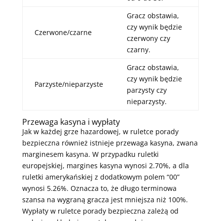
Gracz obstawia,
czy wynik będzie
Czerwone/czarne
czerwony czy
czarny.
Gracz obstawia,
czy wynik będzie
Parzyste/nieparzyste
parzysty czy
nieparzysty.
Przewaga kasyna i wypłaty
Jak w każdej grze hazardowej, w ruletce porady
bezpieczna również istnieje przewaga kasyna, zwana
marginesem kasyna. W przypadku ruletki
europejskiej, margines kasyna wynosi 2.70%, a dla
ruletki amerykańskiej z dodatkowym polem “00”
wynosi 5.26%. Oznacza to, że długo terminowa
szansa na wygraną gracza jest mniejsza niż 100%.
Wypłaty w ruletce porady bezpieczna zależą od