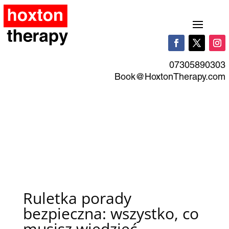
07305890303
Book@HoxtonTherapy.com
Ruletka porady
bezpieczna: wszystko, co
musisz wiedzieć